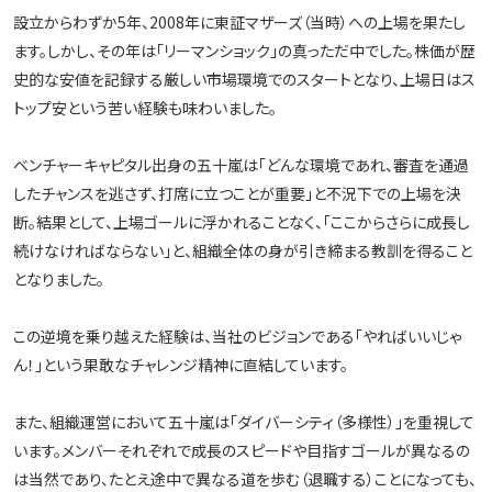
設立からわずか5年、2008年に東証マザーズ（当時）への上場を果たし
ます。しかし、その年は「リーマンショック」の真っただ中でした。株価が歴
史的な安値を記録する厳しい市場環境でのスタートとなり、上場日はス
トップ安という苦い経験も味わいました。
ベンチャーキャピタル出身の五十嵐は「どんな環境であれ、審査を通過
したチャンスを逃さず、打席に立つことが重要」と不況下での上場を決
断。結果として、上場ゴールに浮かれることなく、「ここからさらに成長し
続けなければならない」と、組織全体の身が引き締まる教訓を得ること
となりました。
この逆境を乗り越えた経験は、当社のビジョンである「やればいいじゃ
ん！」という果敢なチャレンジ精神に直結しています。
また、組織運営において五十嵐は「ダイバーシティ（多様性）」を重視して
います。メンバーそれぞれで成長のスピードや目指すゴールが異なるの
は当然であり、たとえ途中で異なる道を歩む（退職する）ことになっても、