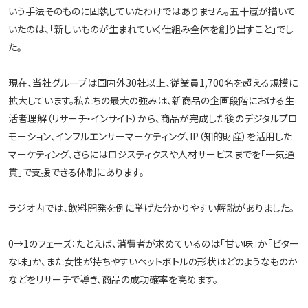
いう手法そのものに固執していたわけではありません。五十嵐が描いて
いたのは、「新しいものが生まれていく仕組み全体を創り出すこと」でし
た。
現在、当社グループは国内外30社以上、従業員1,700名を超える規模に
拡大しています。私たちの最大の強みは、新商品の企画段階における生
活者理解（リサーチ・インサイト）から、商品が完成した後のデジタルプロ
モーション、インフルエンサーマーケティング、IP（知的財産）を活用した
マーケティング、さらにはロジスティクスや人材サービスまでを「一気通
貫」で支援できる体制にあります。
ラジオ内では、飲料開発を例に挙げた分かりやすい解説がありました。
0→1のフェーズ：たとえば、消費者が求めているのは「甘い味」か「ビター
な味」か、また女性が持ちやすいペットボトルの形状はどのようなものか
などをリサーチで導き、商品の成功確率を高めます。